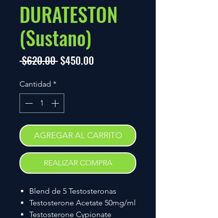
DURATESTON
(Sustano)
Precio
Precio
 $620.00 
$450.00
de
Cantidad
*
oferta
AGREGAR AL CARRITO
REALIZAR COMPRA
Blend de 5 Testosteronas
Testosterone Acetate 50mg/ml
Testosterone Cypionate