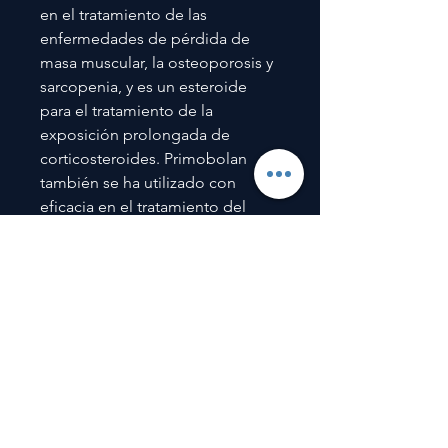
en el tratamiento de las
enfermedades de pérdida de
masa muscular, la osteoporosis y
sarcopenia, y es un esteroide
para el tratamiento de la
exposición prolongada de
corticosteroides. Primobolan
también se ha utilizado con
eficacia en el tratamiento del
carcinoma, así como la hepatitis
en algunos casos
Menu
INICIO
FARMACOLOGIA
SUPLEMENTOS