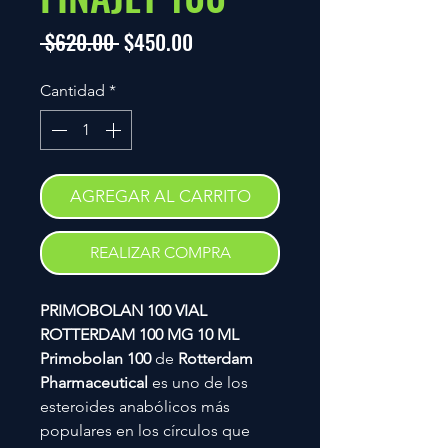
Precio
Precio
 $620.00 
$450.00
de
Cantidad
*
oferta
AGREGAR AL CARRITO
REALIZAR COMPRA
PRIMOBOLAN 100 VIAL
ROTTERDAM 100 MG 10 ML
Primobolan 100
de
Rotterdam
Pharmaceutical
es uno de los
esteroides anabólicos más
populares en los círculos que