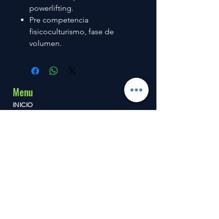
powerlifting.
Pre competencia
fisicoculturismo, fase de
volumen.
Menu
INICIO
FARMACOLOGIA
SUPLEMENTOS
CONTACTO
Contact
+52 8135583153
+52 8126151844